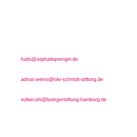
Kontakt
allgemeine Anfragen:

hallo@asphaltsprenger.de
Projektleitung Loki Schmidt Stiftung:

adrian.weiss@loki-schmidt-stiftung.de
Projektleitung BürgerStiftung Hamburg:

volker.uhl@buergerstiftung-hamburg.de
Kontakt