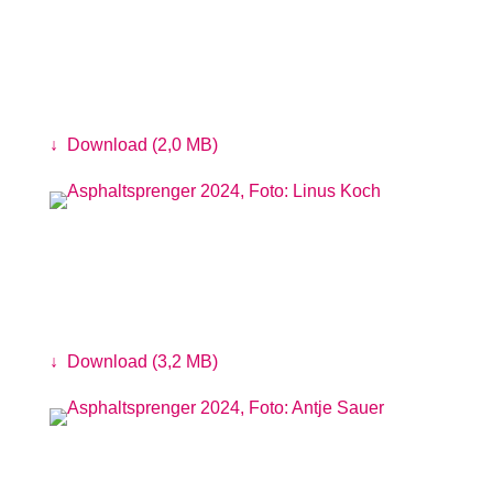
Bienenparcours von der
Schutzgemeinschaft Deutscher Wald
Foto: Antje Sauer
↓
Download (2,0 MB)
Botanische Exkursion mit der Loki
Schmidt Stiftung
Foto: Linus Koch
↓
Download (3,2 MB)
René Tenenjou & Band