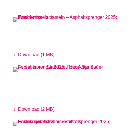
Insektenhotels basteln
Foto: Linus Koch
↓
Download (1 MB)
Forschen am Stand des Neuntöter e.V.
Foto: Antje Sauer
↓
Download (2 MB)