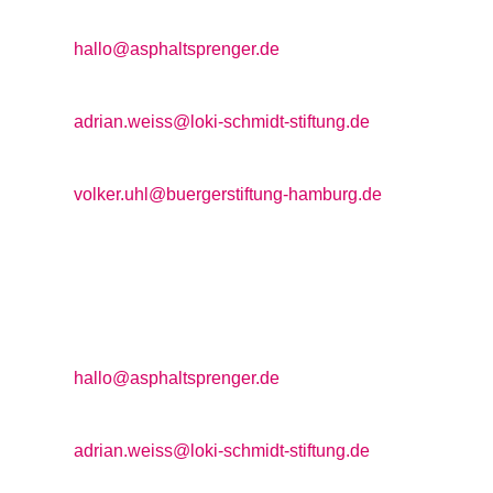
allgemeine Anfragen:

hallo@asphaltsprenger.de
Projektleitung Loki Schmidt Stiftung:

adrian.weiss@loki-schmidt-stiftung.de
Projektleitung BürgerStiftung Hamburg:

volker.uhl@buergerstiftung-hamburg.de
Kontakt
allgemeine Anfragen:

hallo@asphaltsprenger.de
Projektleitung Loki Schmidt Stiftung:

adrian.weiss@loki-schmidt-stiftung.de