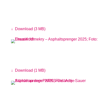
Zieleinfahrt Kidical Mass, Design durch
Umschichten
Foto: Antje Sauer
↓
Download (3 MB)
Theater Mimekry
Foto: Linus Koch
↓
Download (1 MB)
Stände au dem PARKS-Gelände
Foto: Antje Sauer