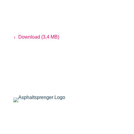
Chinesische Wollhandkrabben beim
Museum der Natur Hamburg
Foto: Linus Koch
↓
Download (3,4 MB)