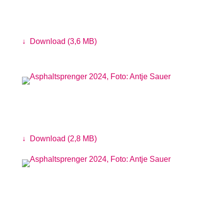
Saeko Killy auf dem Musiklaster
Foto: Linus Koch
↓
Download (3,6 MB)
#Krautschau auf dem PARKS-Gelände
Foto: Antje Sauer
↓
Download (2,8 MB)
Betonmischer-Bingo bei Schrott
bewahre